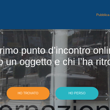
Pubblica
imo punto d’incontro onli
 un oggetto e chi l’ha rit
HO TROVATO
HO PERSO