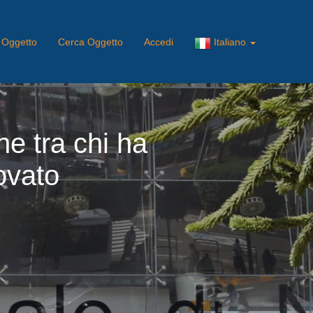
 Oggetto
Cerca Oggetto
Accedi
Italiano
ne tra chi ha
rovato