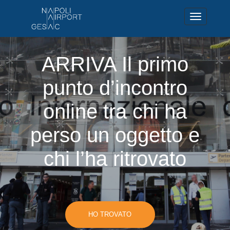
ARRIVA Il primo
punto d’incontro
online tra chi ha
perso un oggetto e
chi l’ha ritrovato
HO TROVATO