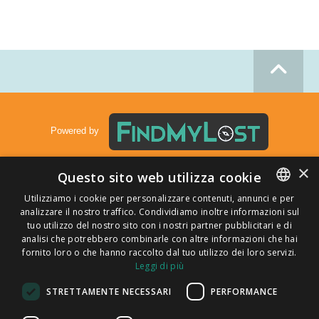
Powered by
×
Questo sito web utilizza cookie
Utilizziamo i cookie per personalizzare contenuti, annunci e per
Informativa sulla privacy
|
Informativa sulla privacy Aeroporto di Napoli
|
analizzare il nostro traffico. Condividiamo inoltre informazioni sul
ENGLISH
Cookie Policy
|
T&C
|
F.A.Q.
tuo utilizzo del nostro sito con i nostri partner pubblicitari e di
ITALIAN
analisi che potrebbero combinarle con altre informazioni che hai
fornito loro o che hanno raccolto dal tuo utilizzo dei loro servizi.
CATALAN
Leggi di più
SPANISH
STRETTAMENTE NECESSARI
PERFORMANCE
Puoi trovarci su
PORTUGUESE